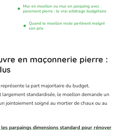
s
Mur en moellon ou mur en parpaing avec
parement pierre : le vrai arbitrage budgétaire
Quand le moellon reste pertinent malgré
son prix
uvre en maçonnerie pierre :
lus
représente la part majoritaire du budget.
st largement standardisée, le moellon demande un
t un jointoiement soigné au mortier de chaux ou au
r les parpaings dimensions standard pour rénover