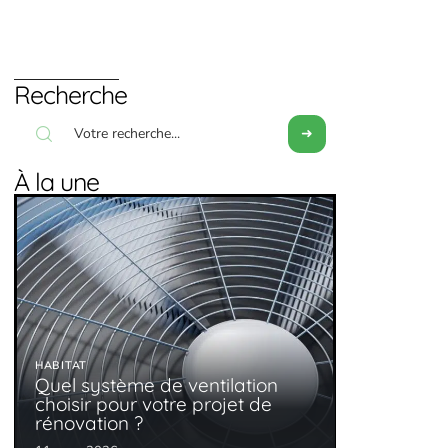
Recherche
À la une
HABITAT
Quel système de ventilation
choisir pour votre projet de
rénovation ?