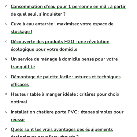
Consommation d’eau pour 1 personne en m3 : à partir
de quel seuil s’inquiéter ?
Cuve à eau enterrée : maximisez votre espace de
stockage !
Découverte des produits H2O : une révolution
écologique pour votre domicile
Un service de ménage à domicile pensé pour votre
tranquillité
Démontage de palette facile : astuces et techniques
efficaces
Hauteur table à manger idéale : critères pour choix
optimal
Installation chatière porte PVC : étapes simples pour
réussir
Quels sont les vrais avantages des équipements