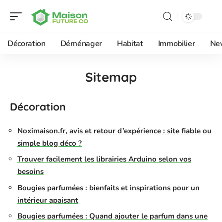
Décoration
Déménager
Habitat
Immobilier
Ne
Sitemap
Décoration
Noximaison.fr, avis et retour d’expérience : site fiable ou
simple blog déco ?
Trouver facilement les librairies Arduino selon vos
besoins
Bougies parfumées : bienfaits et inspirations pour un
intérieur apaisant
Bougies parfumées : Quand ajouter le parfum dans une