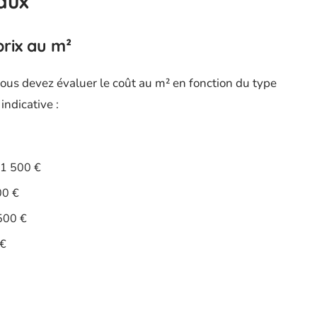
aux
rix au m²
vous devez évaluer le coût au m² en fonction du type
indicative :
 1 500 €
00 €
 500 €
 €